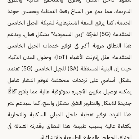
السريعة، مما يعزز من اتساع رقعة التغطية وتحسين جودة
الخدمة، كما يرفع السعة الاستيعابية لشبكة الجيل الخامس
المتقدمة (5G) لشركة "زين السعودية" بشكل فعال. ويدعم
هذا النطاق مرونة أكبر في توفير خدمات الجيل الخامس
المتقدمة، مثل إنترنت الأشياء (IoT)، وحلول المدن الذكية،
حيث إن البنية المستقلة (SA) للجيل الخامس (5G) تعتمد
بشكل أساسي على ترددات منخفضة لتوفير انتشار شامل
يمكنه توصيل ملايين الأجهزة بموثوقية عالية مما يفتح آفاقًا
جديدة للابتكار والتطوير التقني بشكل واسع، كما سيدعم نشر
هذا التردد توفير تغطية داخل المباني السكنية والتجارية
بكفاءة عالية بسبب طبيعة هذا النطاق وقدرته الفعالة في
اختراق الحواجز والموانع الطبيعية والإنشائية.