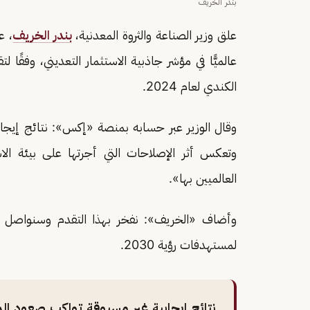
بندر الخريف
علق وزير الصناعة والثروة المعدنية،
بندر الخريف
، ع
عالميًّا في مؤشر جاذبية الاستثمار التعديني، وفقًا
الكندي لعام 2024.
وقال الوزير عبر حسابه بمنصة «إكس»: نتائج إيجاب
وتعكس أثر الإصلاحات التي أجرتها على بيئة الاست
العالميين بها».
وأضاف «الخريف»: نفخر بهذا التقدم وسنواصل تطو
لمستهدفات رؤية 2030.
نتائج إيجابية غير مسبوقة تواكب صعود ال