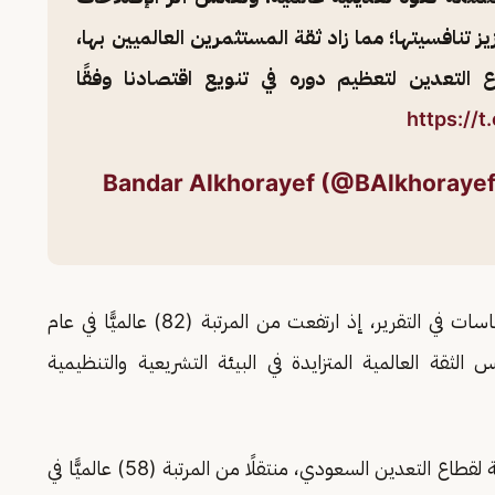
زيز تنافسيتها؛ مما زاد ثقة المستثمرين العالميين بها،
التعدين لتعظيم دوره في تنويع اقتصادنا وفقًا
https://
وسجلت المملكة تقدمًا لافتًا على مؤشر تصور السياسات في التقرير، إذ ارتفعت من المرتبة (82) عالميًّا في عام
بة (20) في عام 2024، ما يعكس الثقة العالمية المتزايدة في البيئة التشريعية والتنظيمية
وشهد مؤشر الإمكانات الجيولوجية قفزة غير مسبوقة لقطاع التعدين السعودي، منتقلًا من المرتبة (58) عالميًّا في