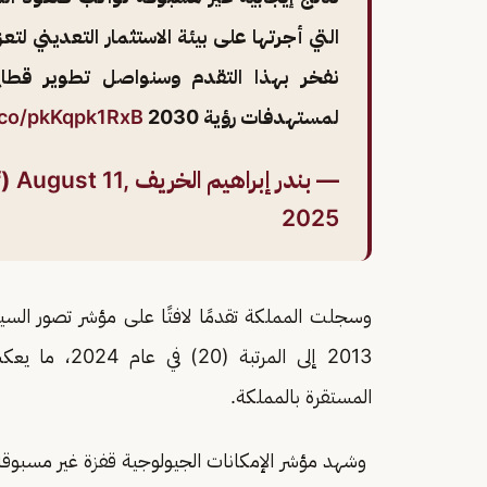
التي أجرتها على بيئة الاستثمار التعديني لتع
نفخر بهذا التقدم وسنواصل تطوير قطاع 
لمستهدفات رؤية 2030
t.co/pkKqpk1RxB
— بندر إبراهيم الخريف Bandar Alkhorayef (@BAlkhorayef)
August 11,
2025
2013 إلى المرت
المستقرة بالمملكة.