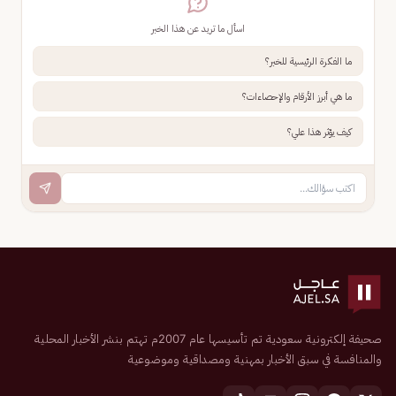
اسأل ما تريد عن هذا الخبر
ما الفكرة الرئيسية للخبر؟
ما هي أبرز الأرقام والإحصاءات؟
كيف يؤثر هذا علي؟
صحيفة إلكترونية سعودية تم تأسيسها عام 2007م تهتم بنشر الأخبار المحلية
والمنافسة في سبق الأخبار بمهنية ومصداقية وموضوعية