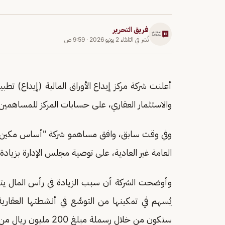
فريق التحرير
نُشر في
الثلاثاء 2 يونيو 2026
·
9:59 ص
أعلنت شركة مركز إيداع الأوراق المالية (إيداع) تطبي
والاستثمار العقاري، على حسابات المركز للمساهمين المستحقي
وفي وقت سابق، وافق مساهمو شركة "أساس مكين"
العامة غير العادية، على توصية مجلس الإدارة بزيادة رأ
وأوضحت الشركة أن سبب الزيادة في رأس المال يتمثل 
يُسهم في تمكينها من التوسُّع في أنشطتها العقاري
ستكون من خلال رسملة مبلغ 200 مليون ريال من الأرباح المبقاة.