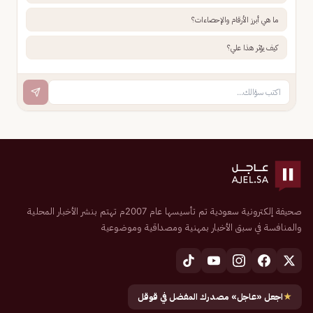
ما هي أبرز الأرقام والإحصاءات؟
كيف يؤثر هذا علي؟
صحيفة إلكترونية سعودية تم تأسيسها عام 2007م تهتم بنشر الأخبار المحلية
والمنافسة في سبق الأخبار بمهنية ومصداقية وموضوعية
★
اجعل «عاجل» مصدرك المفضل في قوقل