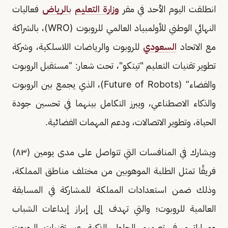
انطلقت اليوم الأحد في مقر
وزارة التعليم
ب
الرياض
فعاليات
النهائي الوطني للأولمبياد العالمي للروبوت (WRO)، بالشراكة
مع الاتحاد
السعودي
للروبوت والرياضات اللاسلكية، وشركة
تطوير تقنيات التعليم "تيتكو"، تحت شعار: “مستقبل الروبوت
والفضاء” (Future of Robots)، الذي يجمع بين الروبوت
والذكاء الاصطناعي، ويبرز التكامل بينهما في تحسين جودة
الحياة، وتطوير الاتصالات، ودعم المهمات الفضائية.
ويشارك في المنافسات التي تتواصل على مدى يومين (٨٣)
فريقًا تمثل الطلبة الموهوبين من مختلف مناطق المملكة،
وذلك ضمن استعدادات المملكة للمشاركة في المسابقة
العالمية للروبوت؛ والتي تهدف إلى إبراز إبداعات الشباب
ومهاراتهم في تصميم الحلول الذكية عبر تقنيات الروبوت