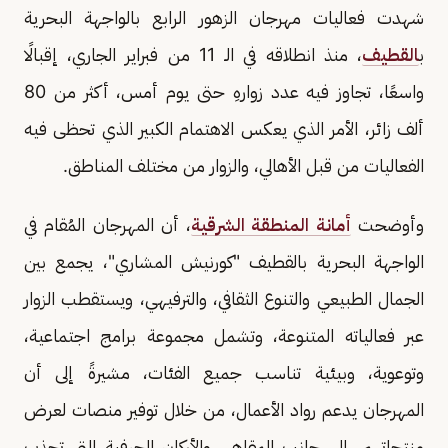
شهدت فعاليات مهرجان الزهور الرابع بالواجهة البحرية
ب
القطيف
، منذ انطلاقه في الـ 11 من فبراير الجاري، إقبالًا
واسعًا، تجاوز فيه عدد زوارهِ حتى يوم أمس، أكثر من 80
ألف زائر، الأمر الذي يعكس الاهتمام الكبير الذي تحظى فيه
الفعاليات من قبل الأهالي، والزوار من مختلف المناطق.
وأوضحت
أمانة المنطقة الشرقية
، أن المهرجان المُقام في
الواجهة البحرية بالقطيف "كورنيش المشاري"، يجمع بين
الجمال الطبيعي والتنوع الثقافي، والترفيهي، ويستقطب الزوار
عبر فعالياته المتنوعة، وتشمل مجموعة برامج اجتماعية،
وتوعوية، وبيئية تناسب جميع الفئات، مشيرةً إلى أن
المهرجان يدعم رواد الأعمال، من خلال توفير منصات لعرض
منتجاتهم، إلى جانب المقاهي والأركان الحرفية التي تجذب