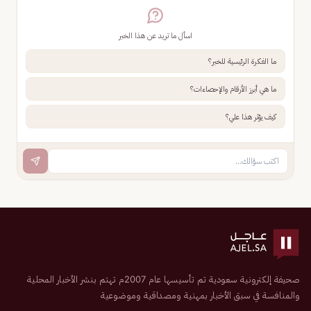
اسأل ما تريد عن هذا الخبر
ما الفكرة الرئيسية للخبر؟
ما هي أبرز الأرقام والإحصاءات؟
كيف يؤثر هذا علي؟
صحيفة إلكترونية سعودية تم تأسيسها عام 2007م تهتم بنشر الأخبار المحلية
والمنافسة في سبق الأخبار بمهنية ومصداقية وموضوعية