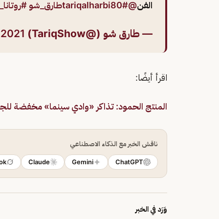
الفن
@tariqalharbi80
#طارق_شو
#روتانا
— طارق شو (@TariqShow)
 2021
اقرأ أيضًا:
المنتج الحمود: تذاكر «وادي سينما» مخفضة للج
ناقش الخبر مع الذكاء الاصطناعي
ok
Claude
Gemini
ChatGPT
وَرَد في الخبر