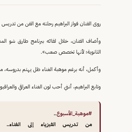
روى الفنان فواز البراهيم رحلته مع الفن من تدريس الف
وأضاف الفنان، خلال لقائه ببرنامج طارق شو المذا
الثانوية؛ لأنها تخصص صعب».
وأكمل، أنه برغم موهبة الغناء ظل يهتم بدروسه، مشيرً
وتابع البراهيم، أنني أحب لون الغناء العراقي والعر
#موهبة_الأسبوع
..
من تدريس الفيزياء إلى الغناء.. ح