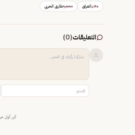
العراق
طارق الحربي
مكان
شخصية
التعليقات
(
0
)
كن أول من 