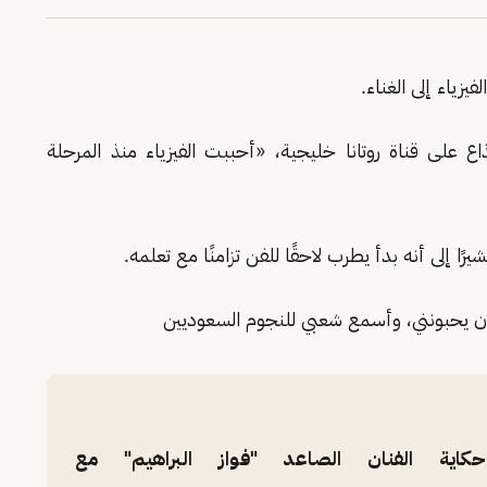
يزياء إلى الغناء.
ع على قناة روتانا خليجية، «أحببت الفيزياء منذ المرحلة
ا إلى أنه بدأ يطرب لاحقًا للفن تزامنًا مع تعلمه.
اقيون يحبونني، وأسمع شعبي للنجوم السعوديين
كاية الفنان الصاعد "فواز البراهيم" مع