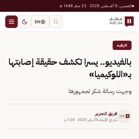
الخميس، 6 أغسطس 2026 · 23 صفر 1448 هـ
EN
الترفيه
بالفيديو.. يسرا تكشف حقيقة إصابتها
بـ«اللوكيميا»
وجهت رسالة شكر لجمهورها
فريق التحرير
نُشر في
الأربعاء 29 يناير 2020
·
1:36 م