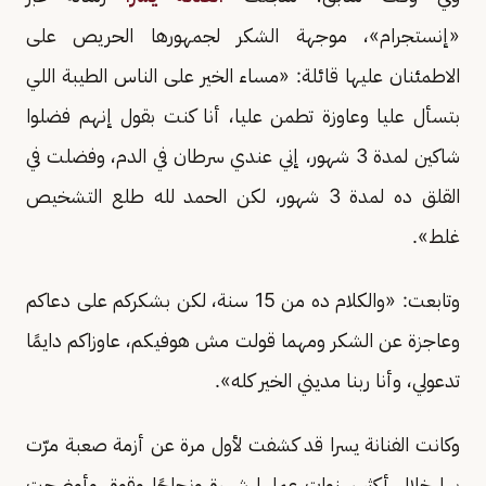
«إنستجرام»، موجهة الشكر لجمهورها الحريص على
الاطمئنان عليها قائلة: «مساء الخير على الناس الطيبة اللي
بتسأل عليا وعاوزة تطمن عليا، أنا كنت بقول إنهم فضلوا
شاكين لمدة 3 شهور، إني عندي سرطان في الدم، وفضلت في
القلق ده لمدة 3 شهور، لكن الحمد لله طلع التشخيص
غلط».
وتابعت: «والكلام ده من 15 سنة، لكن بشكركم على دعاكم
وعاجزة عن الشكر ومهما قولت مش هوفيكم، عاوزاكم دايمًا
تدعولي، وأنا ربنا مديني الخير كله».
وكانت الفنانة يسرا قد كشفت لأول مرة عن أزمة صعبة مرّت
بها خلال أكثر سنوات عملها شهرة ونجاحًا وقوة، وأوضحت