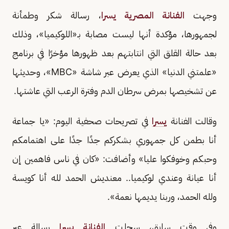
وجهت
الفنانة المصرية يسرا
، رسالة شكر وطمأنة
لجمهورها، مؤكدة أنها ليست مصابة بـ«اللوكيميا»، وذلك
بعد حالة القلق التي انتابتهم بعد ظهورها مؤخرًا في برنامج
«علمتني الدنيا» الذي يعرض عبر شاشة «MBC»، وحديثها
عن تشخيصها بمرض سرطان الدم وفترة الرعب التي عاشتها.
وقالت الفنانة
يسرا
في تصريحات صحفية اليوم: «يا جماعة
أنا بطمن كل جمهوري بشكركم جدًا جدًا على اهتمامكم
وحبكم وخوفكوا عليا» وأضافت: «كان في ناس فاهمين إن
أنا عيانة وعندي لوكيميا.. معنديش الحمد لله أنا كويسة
ولله الحمد، وربنا يديمها نعمة».
وفي وقت سابق، سجلت
الفنانة يسرا
رسالة عبر