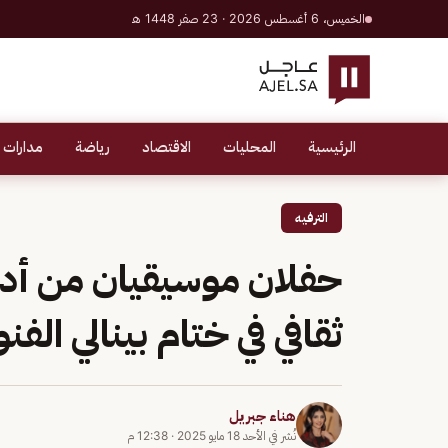
الخميس، 6 أغسطس 2026 · 23 صفر 1448 هـ
الرئيسية
المحليات
الاقتصاد
رياضة
مدارات 
الترفيه
حفلان موسيقيان من أدا
ثقافي في ختام بينالي الفنون 
هناء جبريل
نُشر في
الأحد 18 مايو 2025
·
12:38 م