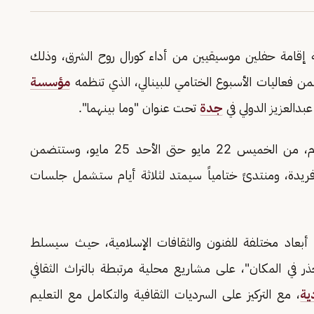
ية إقامة حفلين موسيقيين من أداء كورال روح الشرق، وذلك
مؤسسة
بدالعزيز الدولي في
جدة
تحت عنوان "وما بينهما".
وستمتد فعاليات الأسبوع الختامي لمدة أربعة أيام، من الخميس 22 مايو حتى الأحد 25 مايو، وستتضمن
ريدة، ومنتدىً ختامياً سيمتد لثلاثة أيام ستشمل جلسات
عاد مختلفة للفنون والثقافات الإسلامية، حيث سيسلط
ر في المكان"، على مشاريع محلية مرتبطة بالتراث الثقافي
ية
، مع التركيز على السرديات الثقافية والتكامل مع التعليم