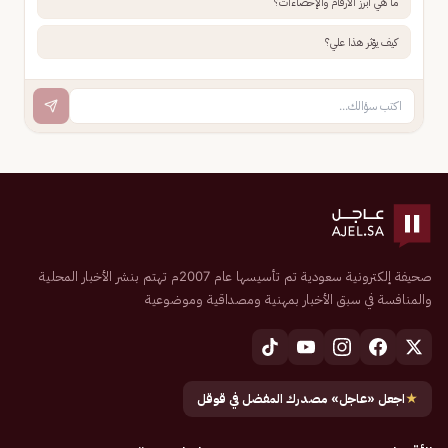
ما هي أبرز الأرقام والإحصاءات؟
كيف يؤثر هذا علي؟
صحيفة إلكترونية سعودية تم تأسيسها عام 2007م تهتم بنشر الأخبار المحلية
والمنافسة في سبق الأخبار بمهنية ومصداقية وموضوعية
★
اجعل «عاجل» مصدرك المفضل في قوقل