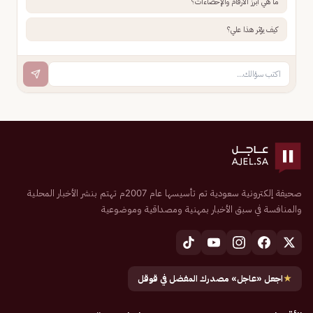
ما هي أبرز الأرقام والإحصاءات؟
كيف يؤثر هذا علي؟
صحيفة إلكترونية سعودية تم تأسيسها عام 2007م تهتم بنشر الأخبار المحلية
والمنافسة في سبق الأخبار بمهنية ومصداقية وموضوعية
★
اجعل «عاجل» مصدرك المفضل في قوقل