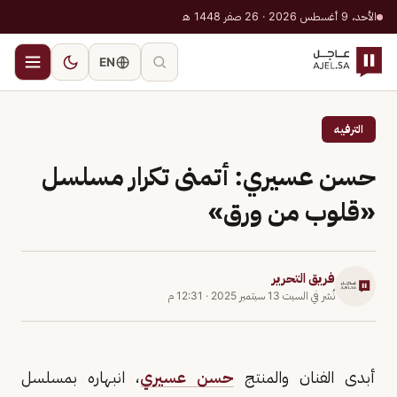
الأحد، 9 أغسطس 2026 · 26 صفر 1448 هـ
EN
الترفيه
حسن عسيري: أتمنى تكرار مسلسل
«قلوب من ورق»
فريق التحرير
نُشر في
السبت 13 سبتمبر 2025
·
12:31 م
أبدى الفنان والمنتج
حسن عسيري
، انبهاره بمسلسل