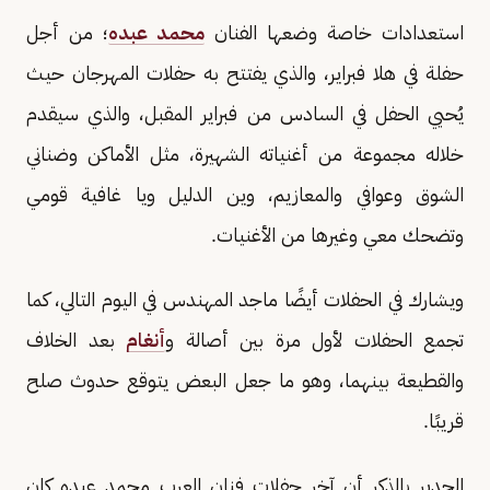
استعدادات خاصة وضعها الفنان
محمد عبده
؛ من أجل
حفلة في هلا فبراير، والذي يفتتح به حفلات المهرجان حيث
يُحيي الحفل في السادس من فبراير المقبل، والذي سيقدم
خلاله مجموعة من أغنياته الشهيرة، مثل الأماكن وضناني
الشوق وعوافي والمعازيم، وين الدليل ويا غافية قومي
وتضحك معي وغيرها من الأغنيات.
ويشارك في الحفلات أيضًا ماجد المهندس في اليوم التالي، كما
تجمع الحفلات لأول مرة بين أصالة و
أنغام
بعد الخلاف
والقطيعة بينهما، وهو ما جعل البعض يتوقع حدوث صلح
قريبًا.
الجدير بالذكر أن آخر حفلات فنان العرب محمد عبده كان