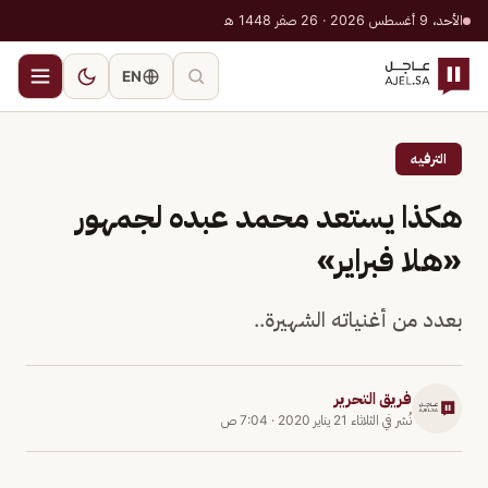
الأحد، 9 أغسطس 2026 · 26 صفر 1448 هـ
EN
الترفيه
هكذا يستعد محمد عبده لجمهور
«هلا فبراير»
بعدد من أغنياته الشهيرة..
فريق التحرير
نُشر في
الثلاثاء 21 يناير 2020
·
7:04 ص