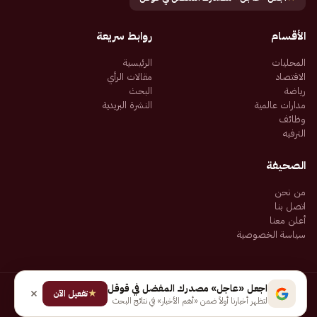
الأقسام
روابط سريعة
المحليات
الرئيسية
الاقتصاد
مقالات الرأي
رياضة
البحث
مدارات عالمية
النشرة البريدية
وظائف
الترفيه
الصحيفة
من نحن
اتصل بنا
أعلن معنا
سياسة الخصوصية
اجعل «عاجل» مصدرك المفضل في قوقل
★
جميع الحقوق محفوظة لـ شركة إيجاز للنشر الإلكتروني المالكة لصحيفة عاجل
تفعيل الآن
لتظهر أخبارنا أولاً ضمن «أهم الأخبار» في نتائج البحث
سياسة الخصوصية
شروط الاستخدام