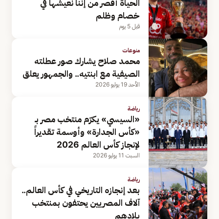
الحياة أقصر من إننا نعيشها في
خصام وظلم
قبل 5 يوم
منوعات
محمد صلاح يشارك صور عطلته
الصيفية مع ابنتيه.. والجمهور يعلق
الأحد 19 يوليو 2026
رياضة
«السيسي» يكرّم منتخب مصر بـ
«كأس الجدارة» وأوسمة تقديراً
لإنجاز كأس العالم 2026
السبت 11 يوليو 2026
رياضة
بعد إنجازه التاريخي في كأس العالم..
آلاف المصريين يحتفون بمنتخب
بلادهم