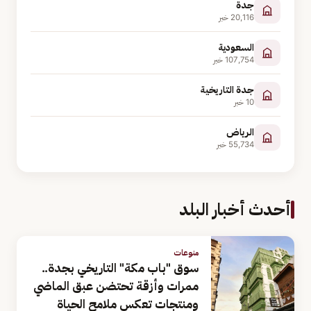
جدة
20,116
خبر
السعودية
107,754
خبر
جدة التاريخية
10
خبر
الرياض
55,734
خبر
أحدث أخبار البلد
منوعات
سوق "باب مكة" التاريخي بجدة..
ممرات وأزقة تحتضن عبق الماضي
ومنتجات تعكس ملامح الحياة