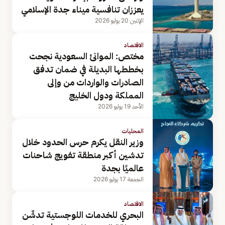
يعززان تنافسية ميناء جدة الإسلامي
الإثنين 20 يوليو 2026
الاقتصاد
مختص: الموانئ السعودية نجحت
بخططها البديلة في ضمان تدفق
الصادرات والواردات من وإلى
المملكة ودول الخليج
الأحد 19 يوليو 2026
المحليات
وزير النقل يكرم حرس الحدود خلال
تدشين أكبر منطقة تفويج شاحنات
عالميًا بجدة
الجمعة 17 يوليو 2026
الاقتصاد
البحري للخدمات اللوجستية تدشّن