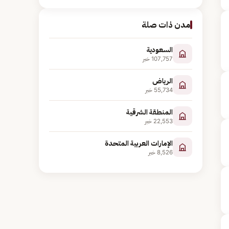
مدن ذات صلة
السعودية
107,757
خبر
الرياض
55,734
خبر
المنطقة الشرقية
22,553
خبر
الإمارات العربية المتحدة
8,526
خبر