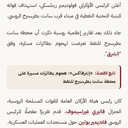
أعلن الرئيس الأوكراني فولوديمير زينلسكي، استهداف قواته
للبنية التحتية النفطية في ميناء قرب سانت بطرسبرج الروسي.
جاء ذلك بعد تقارير إعلامية روسية ذكرت أن محطة سانت
بطرسبرج للنفط تعرضت لهجوم بطائرات مسيّرة، وفق
"
الشرق
".
تابع القصة:
«إنترفاكس»: هجوم بطائرات مسيرة على
محطة سانت بطرسبرج للنفط
كان رئيس هيئة الأركان العامة للقوات المسلحة الروسية،
الجنرال
فاليري غيراسيموف
، قدم تقريرًا مفصلًا للرئيس
الروسي
فلاديمير بوتين
حول مستجدات العمليات العسكرية.