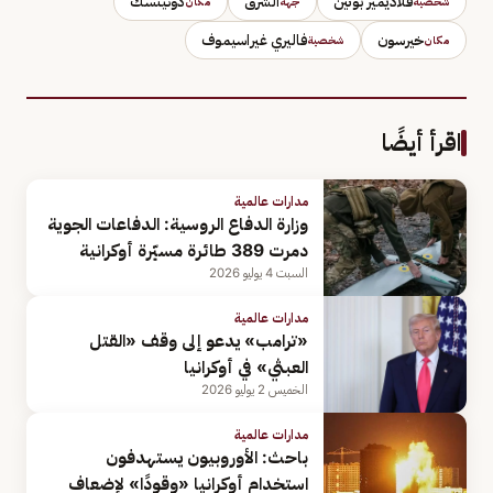
فلاديمير بوتين
الشرق
دونيتسك
شخصية
جهة
مكان
خيرسون
فاليري غيراسيموف
مكان
شخصية
اقرأ أيضًا
مدارات عالمية
وزارة الدفاع الروسية: الدفاعات الجوية
دمرت 389 طائرة مسيّرة أوكرانية
السبت 4 يوليو 2026
مدارات عالمية
«ترامب» يدعو إلى وقف «القتل
العبثي» في أوكرانيا
الخميس 2 يوليو 2026
مدارات عالمية
باحث: الأوروبيون يستهدفون
استخدام أوكرانيا «وقودًا» لإضعاف