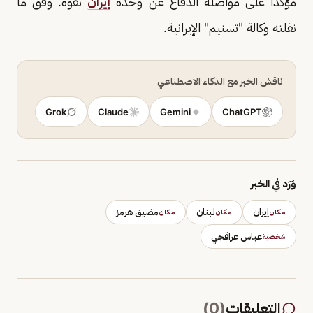
مؤكدا على مواصلة الدفاع عن وحدة
إيران
بقوة. وفق ما
نقلته وكالة "تسنيم" الإيرانية.
ناقش الخبر مع الذكاء الاصطناعي
Grok
Claude
Gemini
ChatGPT
وَرَد في الخبر
إيران
لبنان
مضيق هرمز
مكان
مكان
مكان
عباس عراقجي
شخصية
التعليقات
(
0
)