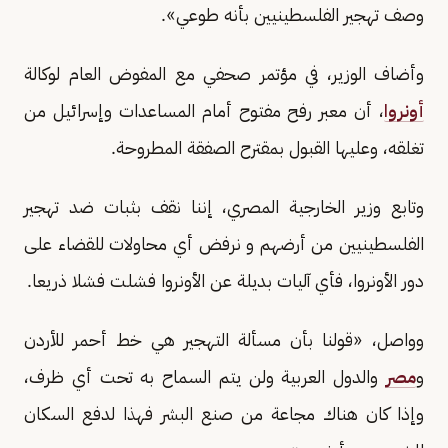
وصف تهجير الفلسطينيين بأنه طوعي».
وأضاف الوزير، في مؤتمر صحفي مع المفوض العام لوكالة
أونروا
، أن معبر رفح مفتوح أمام المساعدات وإسرائيل من
تغلقه، وعليها القبول بمقترح الصفقة المطروحة.
وتابع وزير الخارجية المصري، إننا نقف بثبات ضد تهجير
الفلسطينيين من أرضهم و نرفض أي محاولات للقضاء على
دور الأونروا، فأي آليات بديلة عن الأونروا فشلت فشلا ذريعا.
وواصل، «قولنا بأن مسألة التهجير هي خط أحمر للأردن
و
مصر
والدول العربية ولن يتم السماح به تحت أي ظرف،
وإذا كان هناك مجاعة من صنع البشر فهذا لدفع السكان