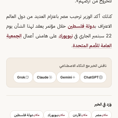
للخروج من أرضهم».
كذلك أكد الوزير ترحيب مصر باعتزام العديد من دول العالم
الاعتراف ب
دولة فلسطين
خلال مؤتمر يعقد لهذا الشأن يوم
22 سبتمبر الجاري في
نيويورك
على هامش أعمال
الجمعية
العامة للأمم المتحدة
.
ناقش الخبر مع الذكاء الاصطناعي
Grok
Claude
Gemini
ChatGPT
وَرَد في الخبر
مصر
الأردن
نيويورك
دولة فلسطين
مكان
مكان
مكان
مكان