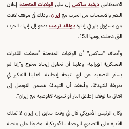
الاصطناعي
ديفيد ساكس
إن على
الولايات المتحدة
إعلان
النصر والانسحاب من الحرب مع
إيران
، وذلك في موقف لافت
من مسؤول بارز في إدارة
دونالد ترامب
يدعو إلى إنهاء الحرب
التي دخلت يومها الـ15.
وأضاف "ساكس" ‌أن الولايات المتحدة أضعفت القدرات
العسكرية الإيرانية، وعلينا ‌أن نحاول إيجاد مخرج و"إذا لم
يسفر التصعيد
⁠عن أي نتيجة إيجابية، فعلينا التفكير في
طريقة للتهدئة. وأعتقد أن التهدئة تتضمن التوصل إلى
اتفاق ما لوقف إطلاق النار ​أو تسوية ​تفاوضية مع إيران".
وكان الرئيس الأمريكي قال في وقت سابق إن إيران لا تملك
القدرة على التصدي للهجمات الأمريكية. مضيفا على منصة