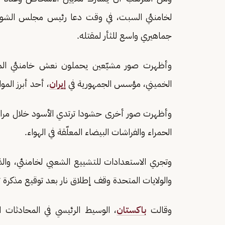
لخامنئي السبت، في وقت دعا رئيس مجلس الشورى ك
جماهيري واسع للثأر لمقتله.
وأظهرت صور مشيّعين يحملون نعش خامنئي المغطى ب
الخميني، مؤسس الجمهورية في
إيران
، أحد أبرز الم
وأظهرت صور أخرى حشودا ترتدي الأسود خلال مراس
الحمراء والفراشات البيضاء المعلّقة في الهواء.
وتجري الاستعدادات للتشييع الشعبي لخامنئي، والذي 
والولايات المتحدة وقف إطلاق نار بعد توقيع مذكرة
وقالت
باكستان
، الوسيط الرئيسي في المحادثات ال