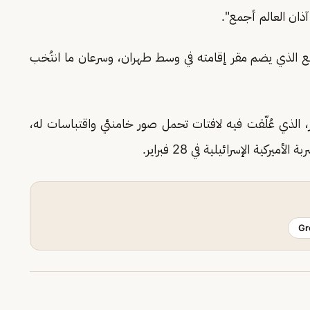
آذان العالم أجمع".
دف المجمع الذي يضم مقر إقامته في وسط طهران، وسرعان ما انتُخب
، الذي عُلّقت فيه لافتات تحمل صور خامنئي واقتباسات له،
كية الإسرائيلية في 28 فبراير.
Gr