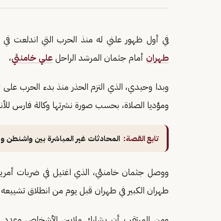
في أول ظهور علني له منذ الحرب التي اندلعت في 
طهران
أمام جثمان المرشد الراحل
علي خامنئي
،
وبدا وحيدي، الذي التزم الحذر منذ بدء الحرب على ا
ومؤديا الصلاة، بحسب صورة نشرتها وكالة فارس للأنب
تابع القصة:
المحادثات غير المباشرة بين واشنطن وطه
ووصل جثمان خامنئي، الذي اغتيل في ضربات أمري
طهران الكبير في طهران قبل يوم من انطلاق تشييعه 
ومن المرتقب أن يشارك ملايين الأشخاص وعدد من 