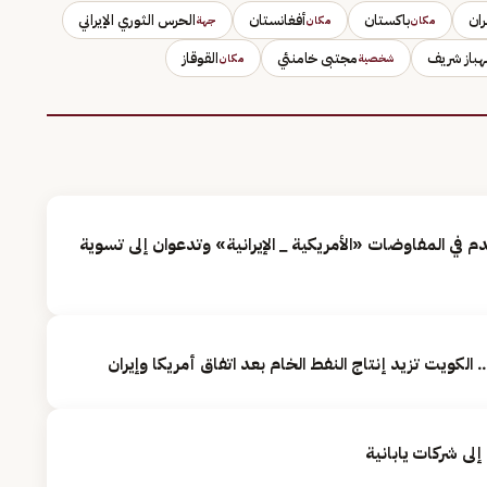
ان
باكستان
أفغانستان
الحرس الثوري الإيراني
مكان
مكان
جهة
باز شريف
مجتبى خامنئي
القوقاز
شخصية
مكان
م في المفاوضات «الأمريكية _ الإيرانية» وتدعوان إلى تسوية
لى ‌شركات يابانية