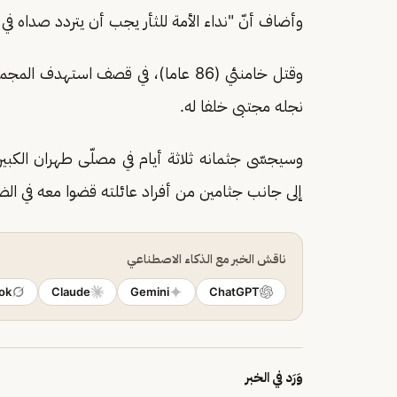
وأضاف أنّ "نداء الأمة للثأر يجب أن يتردد صداه في 
وقتل خامنئي (86 عاما)، في قصف استه
نجله مجتبى خلفا له.
وسيجسّى جثمانه ثلاثة أيام في مصلّى طهران الكبير
إلى جانب جثامين من أفراد عائلته قضوا معه في الضربة الأمير
ناقش الخبر مع الذكاء الاصطناعي
ok
Claude
Gemini
ChatGPT
وَرَد في الخبر