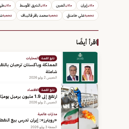
إيران
الصين
الشرق الأوسط
طهر
مكان
مكان
مكان
مكان
علي خامنئي
محمد باقر قاليباف
شه
شخصية
شخصية
شخصية
اقرأ أيضًا
المحليات
تابع القصة
المملكة وباكستان ترحبان بالتقد
شاملة
الخميس 2 يوليو 2026
الاقتصاد
تابع القصة
ارتفع إلى 1.9 مليون برميل يوميًا.. الكويت تزيد إنتاج النفط الخام بعد اتفاق أمريكا وإيران
الخميس 2 يوليو 2026
مدارات عالمية
«رويترز»: إيران تدرس بيع النفط إ
الجمعة 3 يوليو 2026