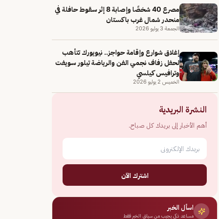
مصرع 40 شخصًا وإصابة 8 إثر سقوط حافلة في
منحدر شمال غرب باكستان
الجمعة 3 يوليو 2026
إغلاق شوارع وإقامة حواجز.. نيويورك تتأهب
لحفل زفاف نجمي الفن والرياضة تيلور سويفت
وترافيس كيلسي
الخميس 2 يوليو 2026
النشرة البريدية
أهم الأخبار إلى بريدك كل صباح.
اشترك الآن
اسأل الخبر
مساعد ذكي يجيب من سياق الخبر فقط