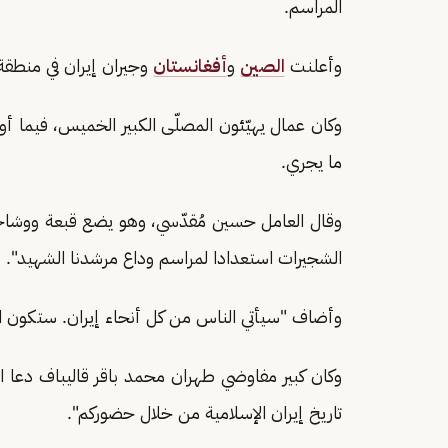
المراسم.
وأعلنت
الصين
و
أفغانستان
وجيران إيران في منطق
وكان عمال يهيّئون المصلّى الكبير الخميس، فيما أ
ما يجري.
وقال العامل حسين مُقدّسي، وهو يضع قبعة ووشاحا
الشجيرات استعدادا لمراسم وداع مرشدنا الشهيد".
وأضاف "سيأتي الناس من كل أنحاء إيران. ستكون
وكان كبير مفاوضي طهران محمد باقر قاليباف دعا ا
تاريخ إيران الإسلامية من خلال حضوركم".