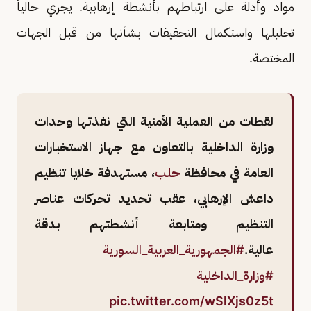
مواد وأدلة على ارتباطهم بأنشطة إرهابية. يجري حالياً
تحليلها واستكمال التحقيقات بشأنها من قبل الجهات
المختصة.
لقطات من العملية الأمنية التي نفذتها وحدات
وزارة الداخلية بالتعاون مع جهاز الاستخبارات
العامة في محافظة
حلب
، مستهدفة خلايا تنظيم
داعش الإرهابي، عقب تحديد تحركات عناصر
التنظيم ومتابعة أنشطتهم بدقة
عالية.
#الجمهورية_العربية_السورية
#وزارة_الداخلية
pic.twitter.com/wSlXjs0z5t