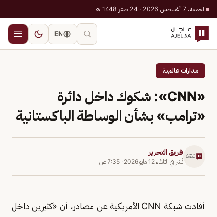
الجمعة، 7 أغسطس 2026 · 24 صفر 1448 هـ
EN
مدارات عالمية
«CNN»: شكوك داخل دائرة
«ترامب» بشأن الوساطة الباكستانية
فريق التحرير
نُشر في
الثلاثاء 12 مايو 2026
·
7:35 ص
أفادت شبكة CNN الأمريكية عن مصادر، أن «كثيرين داخل