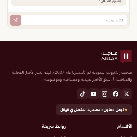
كيف يؤثر هذا علي؟
صحيفة إلكترونية سعودية تم تأسيسها عام 2007م تهتم بنشر الأخبار المحلية
والمنافسة في سبق الأخبار بمهنية ومصداقية وموضوعية
★
اجعل «عاجل» مصدرك المفضل في قوقل
الأقسام
روابط سريعة