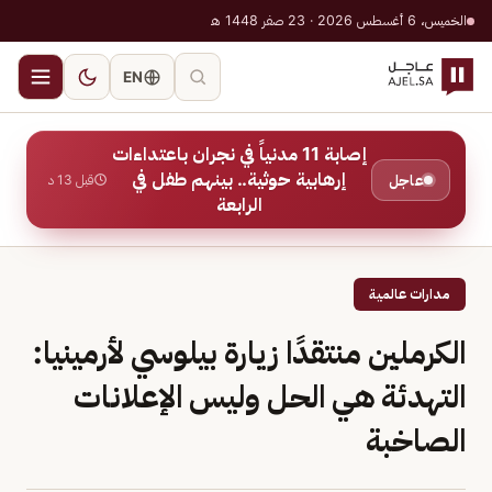
الخميس، 6 أغسطس 2026 · 23 صفر 1448 هـ
EN
إصابة 11 مدنياً في نجران باعتداءات
إرهابية حوثية.. بينهم طفل في
عاجل
قبل 13 د
الرابعة
مدارات عالمية
الكرملين منتقدًا زيارة بيلوسي لأرمينيا:
التهدئة هي الحل وليس الإعلانات
الصاخبة