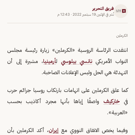
فريق التحرير
نُشر في
الإثنين 19 سبتمبر 2022
·
12:43 م
الكرملين
انتقدت الرئاسة الروسية «الكرملين» زيارة رئيسة مجلس
النواب الأمريكي
نانسي بيلوسي
ل
أرمينيا
، مشيرة إلى أن
التهدئة هي الحل وليس الإعلانات الصاخبة.
كما علق الكرملين على اتهامات بارتكاب روسيا جرائم حرب
في
خاركيف
واصفًا إياها بأنها مجرد أكاذيب بحسب
«العربية».
وفيما يخص الاتفاق النووي مع
إيران
، أكد الكرملين بأن