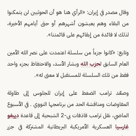
وقال مصدر في إيران: «الرأي هنا هو أن الحوثيين لن يتمكنوا
من البقاء وهم يعيشون أشهرهم أو حتى أيامهم الأخيرة،
لذلك لا فائدة من إبقائهم على قائمتنا».
وتابع: «كانوا جزءاً من سلسلة اعتمدت على نصر الله الأمين
العام السابق ل
حزب الله
وبشار الأسد، والاحتفاظ بجزء واحد
فقط من تلك السلسلة للمستقبل لا معنى له».
وصعّد ترامب الضغط على إيران للجلوس إلى طاولة
المفاوضات ومناقشة الحد من برنامجها النووي . في الأسبوع
الماضي، نقل ترامب قاذفات بي-2 الشبحية إلى قاعدة
دييغو
غارسيا
العسكرية الأمريكية البريطانية المشتركة في جزر