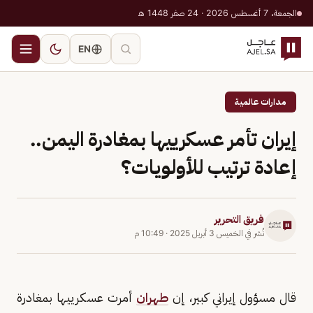
الجمعة، 7 أغسطس 2026 · 24 صفر 1448 هـ
EN
مدارات عالمية
إيران تأمر عسكرييها بمغادرة اليمن..
إعادة ترتيب للأولويات؟
فريق التحرير
نُشر في
الخميس 3 أبريل 2025
·
10:49 م
قال مسؤول إيراني كبير، إن
طهران
أمرت عسكرييها بمغادرة