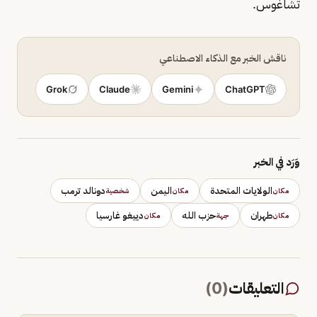
تشاغوس.
ناقش الخبر مع الذكاء الاصطناعي
Grok
Claude
Gemini
ChatGPT
وَرَد في الخبر
الولايات المتحدة
اليمن
دونالد ترمب
مكان
مكان
شخصية
طهران
حزب الله
دييغو غارسيا
مكان
جهة
مكان
التعليقات
(
0
)