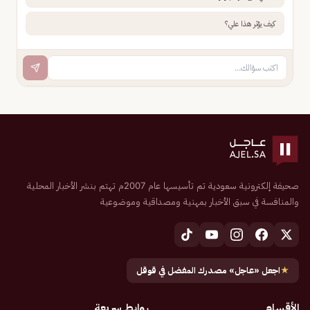
كيف يؤثر هذا علي؟
صحيفة إلكترونية سعودية تم تأسيسها عام 2007م تهتم بنشر الأخبار المحلية
والمنافسة في سبق الأخبار بمهنية ومصداقية وموضوعية
★
اجعل «عاجل» مصدرك المفضل في قوقل
الأقسام
روابط سريعة