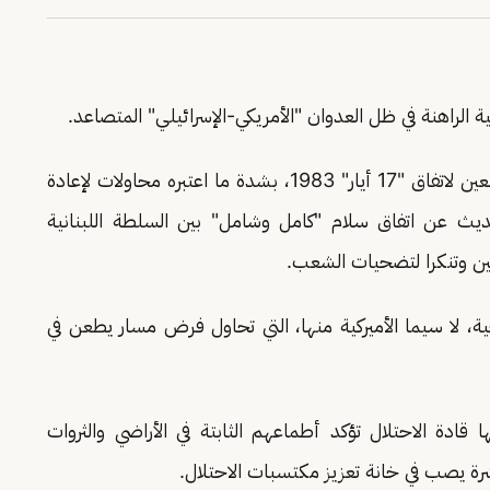
ة الراهنة في ظل العدوان "الأمريكي-الإسرائيلي" المتصاعد.
وانتقد الحزب، في بيان رسمي في الذكرى الثالثة والأربعين لاتفاق "17 أيار" 1983، بشدة ما اعتبره محاولات لإعادة
حديث عن اتفاق سلام "كامل وشامل" بين السلطة اللبنانية
نين وتنكرا لتضحيات الشعب.
، لا سيما الأميركية منها، التي تحاول فرض مسار يطعن في
 قادة الاحتلال تؤكد أطماعهم الثابتة في الأراضي والثروات
شرة يصب في خانة تعزيز مكتسبات الاحتلال.