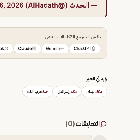
— ا لـحـدث (@AlHadath)
6, 2026
ناقش الخبر مع الذكاء الاصطناعي
ok
Claude
Gemini
ChatGPT
وَرَد في الخبر
لبنان
إسرائيل
حزب الله
مكان
مكان
جهة
التعليقات
(
0
)