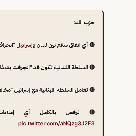
حزب الله:
🔴 أي اتفاق سلام بين لبنان و
إسرائيل
"انحراف
🔴 السلطة اللبنانية تكون قد "انجرفت بعيدًا
🔴 تعامل السلطة اللبنانية مع إسرائيل "مخ
🔴 نرفض بالكامل أي إملاءات
pic.twitter.com/aNQzg3J2F3