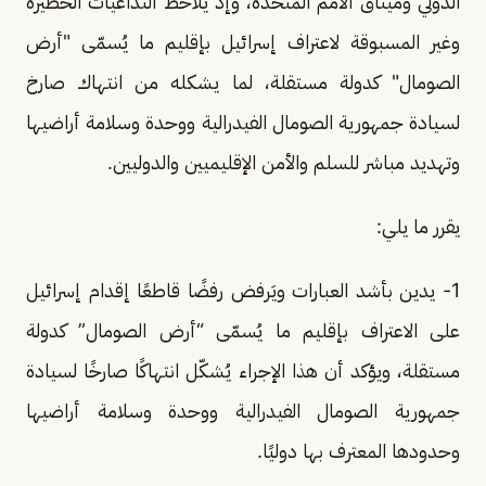
الدولي وميثاق الأمم المتحدة، وإذ يلاحظ التداعيات الخطيرة
وغير المسبوقة لاعتراف إسرائيل بإقليم ما يُسمّى "أرض
الصومال" كدولة مستقلة، لما يشكله من انتهاك صارخ
لسيادة جمهورية الصومال الفيدرالية ووحدة وسلامة أراضيها
وتهديد مباشر للسلم والأمن الإقليميين والدوليين.
يقرر ما يلي:
1- يدين بأشد العبارات ويَرفض رفضًا قاطعًا إقدام إسرائيل
على الاعتراف بإقليم ما يُسمّى “أرض الصومال” كدولة
مستقلة، ويؤكد أن هذا الإجراء يُشكّل انتهاكًا صارخًا لسيادة
جمهورية الصومال الفيدرالية ووحدة وسلامة أراضيها
وحدودها المعترف بها دوليًا.