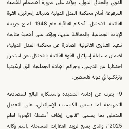
الدولي والجنائي الدولي، ويؤكد على ضرورة الانضمام للقضية
المرفوعة أمام محكمة العدل الدولية لانتهاك إسرائيل، القوة
القائمة بالاحتلال، أحكام اتفاقية عام 1948؛ لمنع جريمة
الإبادة الجماعية والمعاقبة عليها، ويؤكد على أهمية متابعة
تنفيذ الفتاوى القانونية الصادرة عن محكمة العدل الدولية،
لضمان مساءلة إسرائيل، القوة القائمة بالاحتلال، عن استمرار
احتلالها غير الشرعي، وجرائم الإبادة الجماعية التي ارتكبتها
وترتكبها في دولة فلسطين.
9- يعرب عن إدانته الشديدة واستنكاره البالغ للمصادقة
التمهيدية لما يسمى الكنيست الإسرائيلي، على التعديل
المتعلق بما يسمى "قانون إيقاف أنشطة الأونروا لعام
2025"، والذي يمنع تزويد العقارات المسجلة باسم وكالة