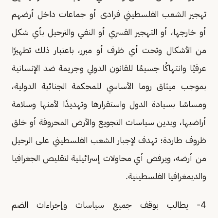
تهجير الشعب الفلسطيني فرادى أو جماعات داخل أرضهم
أو خارجها، أو التهجير القسري أو النفي والترحيل بأي شكل
من الأشكال وتحت أي ظرف أو مبرر، باعتبار ذلك تطهيرًا
عرقيًا وانتهاكًا جسيمًا للقانون الدولي وجريمة ضد الإنسانية
بموجب ميثاق روما الأساسي للمحكمة الجنائية الدولية،
ومساسًا بسيادة الدول واستقرارها وتهديدًا لأمنها وسلامة
أراضيها، ويدين سياسات التجويع والأرض المحروقة أو خلق
ظروف طاردة؛ تهدف لإجبار الشعب الفلسطيني على الرحيل
من أرضه، ويرفض أي محاولات إسرائيلية لتقليص الجغرافيا
والديمغرافيا الفلسطينية.
4- يطالب بوقف جميع سياسات وإجراءات الضم