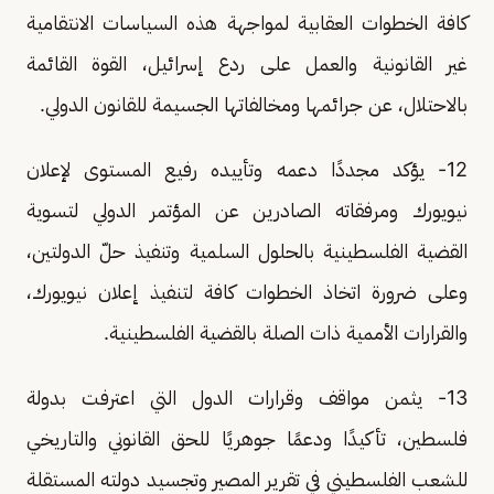
كافة الخطوات العقابية لمواجهة هذه السياسات الانتقامية
غير القانونية والعمل على ردع إسرائيل، القوة القائمة
بالاحتلال، عن جرائمها ومخالفاتها الجسيمة للقانون الدولي.
12- يؤكد مجددًا دعمه وتأييده رفيع المستوى لإعلان
نيويورك ومرفقاته الصادرين عن المؤتمر الدولي لتسوية
القضية الفلسطينية بالحلول السلمية وتنفيذ حلّ الدولتين،
وعلى ضرورة اتخاذ الخطوات كافة لتنفيذ إعلان نيويورك،
والقرارات الأممية ذات الصلة بالقضية الفلسطينية.
13- يثمن مواقف وقرارات الدول التي اعترفت بدولة
فلسطين، تأكيدًا ودعمًا جوهريًا للحق القانوني والتاريخي
للشعب الفلسطيني في تقرير المصير وتجسيد دولته المستقلة