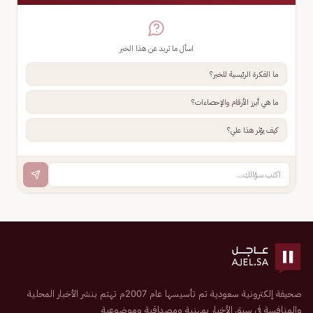
اسأل ما تريد عن هذا الخبر
ما الفكرة الرئيسية للخبر؟
ما هي أبرز الأرقام والإحصاءات؟
كيف يؤثر هذا علي؟
صحيفة إلكترونية سعودية تم تأسيسها عام 2007م تهتم بنشر الأخبار المحلية
والمنافسة في سبق الأخبار بمهنية ومصداقية وموضوعية