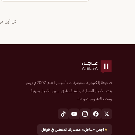
كن أول من 
صحيفة إلكترونية سعودية تم تأسيسها عام 2007م تهتم
بنشر الأخبار المحلية والمنافسة في سبق الأخبار بمهنية
ومصداقية وموضوعية
★
اجعل «عاجل» مصدرك المفضل في قوقل