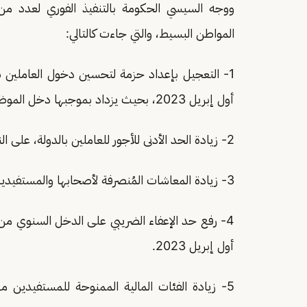
ووجه السيسي الحكومة بالتنفيذ الفوري لعدد من 
المواطن البسيط، والتي جاءت كالتالي:
1- التعجيل بإعداد حزمة لتحسين دخول العاملين بال
أول إبريل 2023، بحيث يزداد بموجبها دخل الموظف بحد أدنى 1000 جنيه شهريًا.
2- زيادة الحد الأدنى للأجور للعاملين بالدولة، على النحو المشار إليه.
3- زيادة المعاشات المُنصرفة لأصحابها والمستفيدين عنهم، لتكون بنسبة 15% بدءًا من أول إبريل 2023.
أول إبريل 2023.