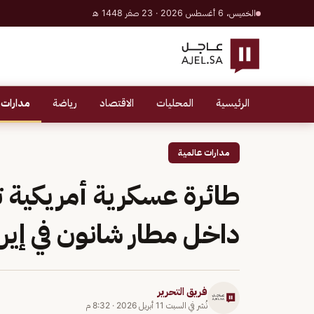
الخميس، 6 أغسطس 2026 · 23 صفر 1448 هـ
الرئيسية
المحليات
الاقتصاد
رياضة
مدارات 
مدارات عالمية
طائرة عسكرية أمريكية
داخل مطار شانون في إيرل
فريق التحرير
نُشر في
السبت 11 أبريل 2026
·
8:32 م