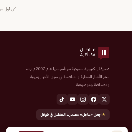
كن أول من 
صحيفة إلكترونية سعودية تم تأسيسها عام 2007م تهتم
بنشر الأخبار المحلية والمنافسة في سبق الأخبار بمهنية
ومصداقية وموضوعية
★
اجعل «عاجل» مصدرك المفضل في قوقل