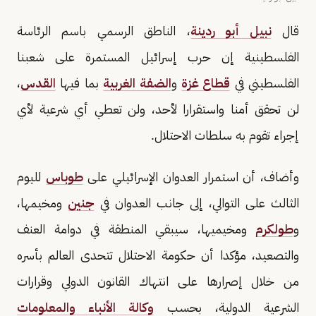
قال
نبيل أبو ردينة
، الناطق الرسمي باسم الرئاسة
الفلسطينية إن حرب إسرائيل المستمرة على شعبنا
الفلسطيني في
قطاع غزة
و
الضفة الغربية
بما فيها
القدس
،
لن تحقق أمنا واستقرارا لأحد، ولن تعطي أي شرعية لأي
إجراء تقوم به سلطات الاحتلال.
وأضاف، أن استمرار العدوان الإسرائيلي على
طوباس
لليوم
الثالث على التوالي، إلى جانب العدوان في
جنين
ومخيمها،
و
طولكرم
ومخيميها، سيبقي المنطقة في دوامة العنف
والتصعيد، مؤكدا أن حكومة الاحتلال تتحدى العالم بأسره
من خلال إصرارها على انتهاك القانون الدولي وقرارات
الشرعية الدولية، بحسب
وكالة الأنباء والمعلومات