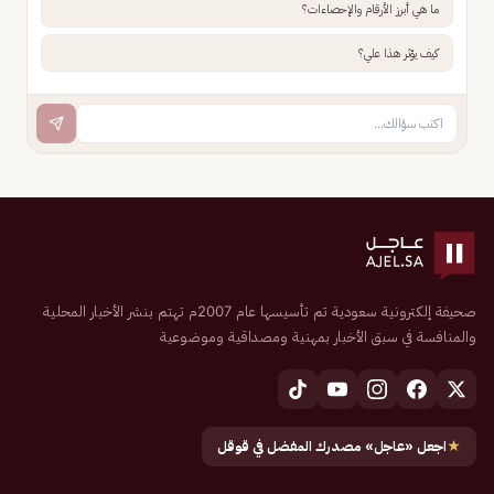
ما هي أبرز الأرقام والإحصاءات؟
كيف يؤثر هذا علي؟
صحيفة إلكترونية سعودية تم تأسيسها عام 2007م تهتم بنشر الأخبار المحلية
والمنافسة في سبق الأخبار بمهنية ومصداقية وموضوعية
★
اجعل «عاجل» مصدرك المفضل في قوقل