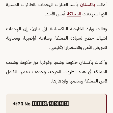
أدانت
باكستان
بأشد العبارات الهجمات بالطائرات المسيرة
التي استهدفت
المملكة
أمس الأحد.
وقالت وزارة الخارجية الباكستانية (في بيان)، إن الهجمات
انتهاك خطير لسيادة المملكة وسلامة أراضيها، ومحاولة
لتقويض الأمن والاستقرار الإقليمي.
وأكدت باكستان حكومة وشعبا وقوفها مع حكومة وشعب
المملكة في هذه الظروف الحرجة، وجددت دعمها الكامل
لأمن المملكة وسلامها وازدهارها.
🔊PR No.1️⃣1️⃣9️⃣/2️⃣0️⃣2️⃣6️⃣