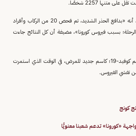
لى متنها 2257 شخصًا.
وأفادت شركة خطوط الرحلات البحرية، في بيان لها، أنه «بدافع الحذر الشديد، تم فحص 20 من الركاب وأفراد
ه الرحلة؛ بسبب فيروس كورونا»، مضيفة أن كل النتائج جاءت
هذا الأسبوع اسم كوفيد-19؛ كاسم جديد للمرض، في الوقت الذي استمرت
ن تفشي الفيروس.
ج كونج
اجهة «كورونا» تدعم شعبنا معنويًّا