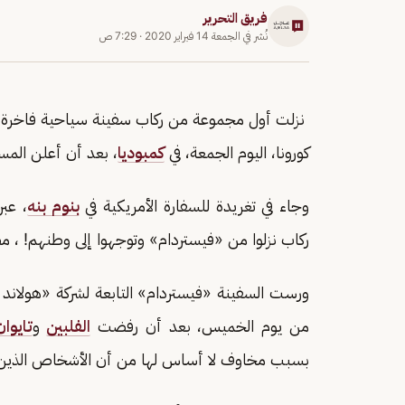
فريق التحرير
نُشر في
الجمعة 14 فبراير 2020
·
7:29 ص
نزلت أول مجموعة من ركاب سفينة سياحية فاخرة
كورونا، اليوم الجمعة، في
كمبوديا
، بعد أن أعلن المسؤولون خلو 20 شخصًا تم فح
وجاء في تغريدة للسفارة الأمريكية في
بنوم بنه
، عبر
ركاب نزلوا من «فيستردام» وتوجهوا إلى وطنهم! ، 
ورست السفينة «فيستردام» التابعة لشركة «هولاند 
من يوم الخميس، بعد أن رفضت
الفلبين
و
تايوان
بسبب مخاوف لا أساس لها من أن الأشخاص الذين كان