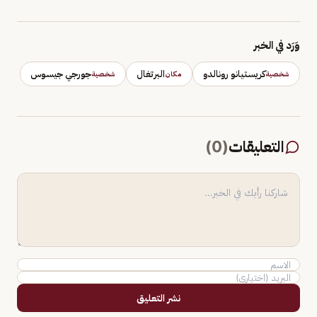
وَرَد في الخبر
كريستيانو رونالدو
البرتغال
جورجي جيسوس
شخصية
مكان
شخصية
التعليقات
(
0
)
نشر التعليق