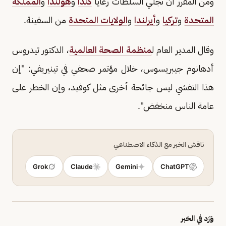
ومن المقرر أن تُجلي السلطات رعايا
كندا
و
هولندا
و
المملكة
المتحدة
و
تركيا
و
أيرلندا
و
الولايات المتحدة
من السفينة.
وقال المدير العام ل
منظمة الصحة العالمية
، الدكتور تيدروس
أدهانوم جيبريسوس، خلال مؤتمر صحفي في تينيريفي: "إن
هذا التفشي ليس جائحة أخرى مثل كوفيد، وإن الخطر على
عامة الناس منخفض".
ناقش الخبر مع الذكاء الاصطناعي
Grok
Claude
Gemini
ChatGPT
وَرَد في الخبر