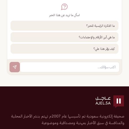
اسأل ما تريد عن هذا الخبر
ما الفكرة الرئيسية للخبر؟
ما هي أبرز الأرقام والإحصاءات؟
كيف يؤثر هذا علي؟
صحيفة إلكترونية سعودية تم تأسيسها عام 2007م تهتم بنشر الأخبار المحلية
والمنافسة في سبق الأخبار بمهنية ومصداقية وموضوعية