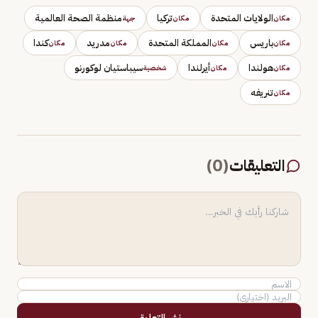
الولايات المتحدة
تركيا
منظمة الصحة العالمية
مكان
مكان
جهة
باريس
المملكة المتحدة
مدريد
كندا
مكان
مكان
مكان
مكان
هولندا
أيرلندا
سيباستيان لوكورنو
مكان
مكان
شخصية
تنريفه
مكان
التعليقات
(
0
)
نشر التعليق