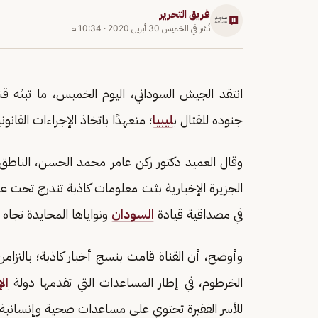
فريق التحرير
نُشر في
الخميس 30 أبريل 2020
·
10:34 م
انتقد الجيش السوداني، اليوم الخميس، ما تبثه ق
جنوده للقتال ب
ليبيا
؛ متعهدًا باتخاذ الإجراءات القانو
وقال العميد دكتور ركن عامر محمد الحسن، الناطق ا
الجزيرة الإخبارية بثت معلومات كاذبة تندرج تحت عم
في مصداقية قيادة
السودان
ونواياها المحايدة تجاه ال
وأوضح، أن القناة قامت بنسج أخبار كاذبة؛ بالتزام
الخرطوم، في إطار المساعدات التي تقدمها دولة
ال
للأسر الفقيرة تحتوي على مساعدات صحية وإنسانية.