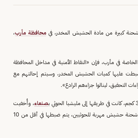
حنة كبيرة من مادة الحشيش المخدر، في
محافظة مأرب
،
لخاصة في مأرب، فإن «النقاط الأمنية في مداخل المحافظة
ضبطت عليها كميات الحشيش المخدر، وسيتم إحالتهم مع
ت التحقيق، لينالوا جزاءهم الرادع».
صنعاء
، وأُخفيت
بطريقة احترافية في شاحنة نقل بضائع، وتعد ثالث شحنة حشيش مهربة للحوثيين، يتم ضبطها في أقل من 10