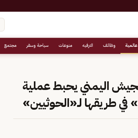
عالمية
وظائف
الترفيه
منوعات
سياحة وسفر
مجتمع
ل 10 أيام.. الجيش اليمني يحبط عملية
 طريقها لـ«الحوثيين»