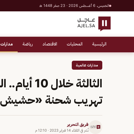
الخميس، 6 أغسطس 2026 · 23 صفر 1448 هـ
الرئيسية
المحليات
الاقتصاد
رياضة
مدارات 
مدارات عالمية
الثالثة خلا
تهريب شحنة «حشيش» في
فريق التحرير
نُشر في
الثلاثاء 14 فبراير 2023
·
12:10 م