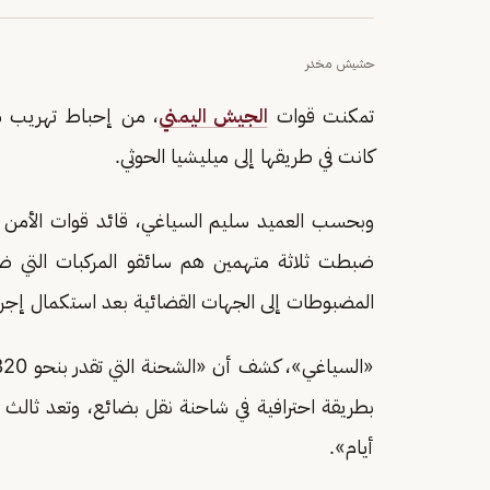
حشيش مخدر
تمكنت قوات
الجيش اليمني
، من إحباط تهريب ش
كانت في طريقها إلى ميليشيا الحوثي.
وبحسب العميد سليم السياغي، قائد قوات الأمن ا
ضبطت ثلاثة متهمين هم سائقو المركبات التي 
المضبوطات إلى الجهات القضائية بعد استكمال إجراءا
«السياغي»، كشف أن «الشحنة التي تقدر بنحو 320 كجم، كانت في طريقها إلى مليشيا الحوثي ب
أيام».