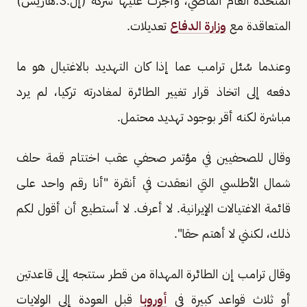
المتحدة العام الماضي، وأجرت عليها شركة (إل.3.هاريس)
المتعاقدة مع
وزارة الدفاع
تعديلات.
وعندما سُئل ترامب عما إذا كان التهديد بالاغتيال هو ما
دفعه إلى اتخاذ قرار تغيير الطائرة لمغادرته تركيا، لم يرد
مباشرة لكنه أقر بوجود تهديد محتمل.
وقال للصحفيين في مؤتمر صحفي عقب اختتام قمة حلف
شمال الأطلسي التي انعقدت في أنقرة "أنا رقم واحد على
قائمة الاغتيالات الإيرانية. لا أعرف. لا أستطيع أن أقول لكم
ذلك، لكنني لا أهتم حقا".
وقال ترامب إن الطائرة المهداة من قطر ستتجه إلى قاعدتين
أو ثلاث قواعد كبيرة في
أوروبا
قبل العودة إلى الولايات