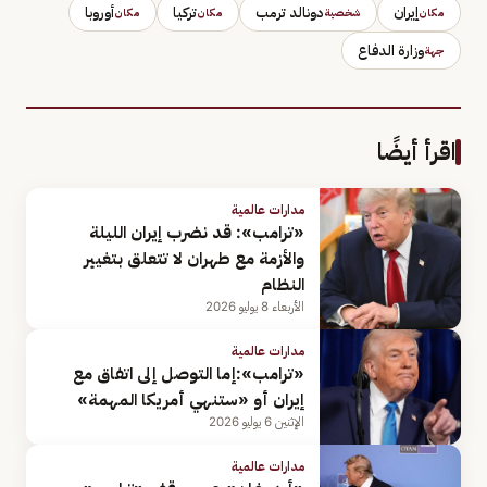
إيران
دونالد ترمب
تركيا
أوروبا
مكان
شخصية
مكان
مكان
وزارة الدفاع
جهة
اقرأ أيضًا
مدارات عالمية
«ترامب»: قد نضرب إيران الليلة
والأزمة مع طهران لا تتعلق بتغيير
النظام
الأربعاء 8 يوليو 2026
مدارات عالمية
«ترامب»:إما التوصل إلى اتفاق مع
إيران أو «ستنهي أمريكا المهمة»
الإثنين 6 يوليو 2026
مدارات عالمية