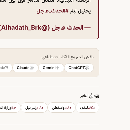
يحئيل ليتر
#الحدث_عاجل
— الحدث عاجل (@Alhadath_Brk)
ناقش الخبر مع الذكاء الاصطناعي
ok
Claude
Gemini
ChatGPT
وَرَد في الخبر
لبنان
واشنطن
إسرائيل
وزارة ال
مكان
مكان
مكان
جهة