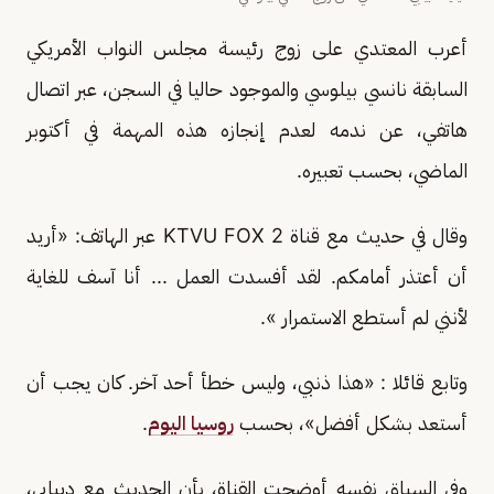
أعرب المعتدي على زوج رئيسة مجلس النواب الأمريكي
السابقة نانسي بيلوسي والموجود حاليا في السجن، عبر اتصال
هاتفي، عن ندمه لعدم إنجازه هذه المهمة في أكتوبر
الماضي، بحسب تعبيره.
وقال في حديث مع قناة KTVU FOX 2 عبر الهاتف: «أريد
أن أعتذر أمامكم. لقد أفسدت العمل ... أنا آسف للغاية
لأنني لم أستطع الاستمرار ».
وتابع قائلا : «هذا ذنبي، وليس خطأ أحد آخر. كان يجب أن
أستعد بشكل أفضل»، بحسب
روسيا اليوم
.
وفي السياق نفسه أوضحت القناة، بأن الحديث مع ديبابي،