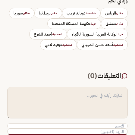
وَرَد في الخبر
الرياض
دونالد ترمب
بريطانيا
سوريا
مكان
شخصية
مكان
مكان
دمشق
حكومة المملكة المتحدة
مكان
جهة
الوكالة العربية السورية للأنباء
أحمد الشرع
جهة
شخصية
أسعد حسن الشيباني
ديفيد لامي
شخصية
شخصية
التعليقات
(
0
)