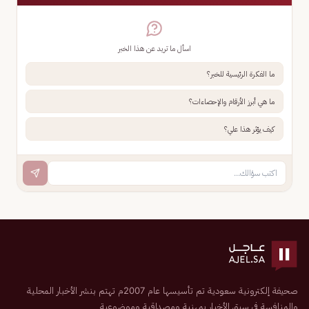
اسأل ما تريد عن هذا الخبر
ما الفكرة الرئيسية للخبر؟
ما هي أبرز الأرقام والإحصاءات؟
كيف يؤثر هذا علي؟
صحيفة إلكترونية سعودية تم تأسيسها عام 2007م تهتم بنشر الأخبار المحلية
والمنافسة في سبق الأخبار بمهنية ومصداقية وموضوعية