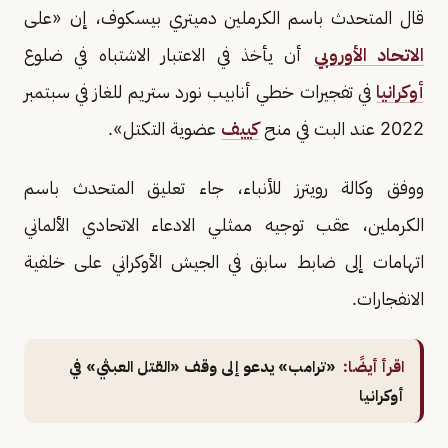
قال المتحدث باسم الكرملين دميتري بيسكوف، إن «على
الاتحاد الأوروبي
أن يأخذ في الاعتبار الاشتباه في ضلوع
أوكرانيا
في تفجيرات خطي أنابيب نورد ستريم ‌للغاز في سبتمبر
2022 عند البت في منح
كييف
عضوية التكتل».
ووفق وكالة رويترز للأنباء، جاء تعليق المتحدث باسم
الكرملين، عقب توجيه ممثلي الادعاء الاتحادي الألماني
اتهامات إلى ضابط سابق في الجيش الأوكراني على خلفية
الانفجارات.
اقرأ أيضًا:
«ترامب» يدعو إلى وقف «القتل العبثي» في
أوكرانيا