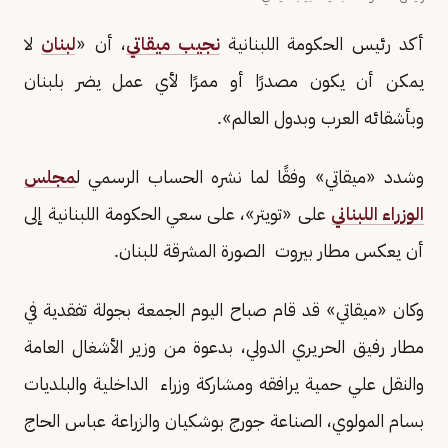
أكد رئيس الحكومة اللبنانية
نجيب ميقاتي
، أن «
لبنان
لا
يمكن أن يكون مصدرًا أو ممرًا لأي عمل يضر بلبنان
وبأشقائه العرب وبدول العالم».
وشدد «ميقاتي» وفقًا لما نشره الحساب الرسمي ل
مجلس
الوزراء اللبناني
على «تويتر»، على سعي الحكومة اللبنانية إلى
أن يعكس مطار بيروت الصورة المشرقة للبنان.
وكان «ميقاتي» قد قام صباح اليوم الجمعة بجولة تفقدية في
مطار رفيق الحريري الدولي، بدعوة من وزير الأشغال العامة
والنقل علي حمية يرافقه ومشاركة وزراء الداخلية والبلديات
بسام المولوي، الصناعة جورج بوشكيان والزراعة عباس الحاج