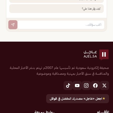
كيف يؤثر هذا علي؟
صحيفة إلكترونية سعودية تم تأسيسها عام 2007م تهتم بنشر الأخبار المحلية
والمنافسة في سبق الأخبار بمهنية ومصداقية وموضوعية
★
اجعل «عاجل» مصدرك المفضل في قوقل
الأقسام
روابط سريعة