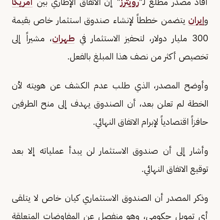
أفاد مصدر مطلع لـ"
رويترز
" إن الاتفاق الإطاري بين
أمريكا
و
إيران
يتضمن خططاً لإنشاء صندوق استثمار خاص بقيمة
300 مليار دولار، لتحفيز الاستثمار في
طهران
، مشيراً إلى
تخصيص أكثر ⁠من نصف هذا المبلغ بالفعل.
وأوضح المصدر، الذي طلب عدم ⁠الكشف عن هويته لأن
الخطة لم تعلن بعد، أن الصندوق يهدف إلى منح الطرفين
حافزاً ​اقتصادياً لإبرام الاتفاق النهائي.
وأشار إلى أن صندوق الاستثمار لن يبدأ عملياته إلا بعد
توقيع الاتفاق النهائي.
وذكر المصدر أن ⁠الصندوق ‌الاستثماري ​كيان ⁠خاص ⁠لا ​يتلقى
⁠أي ​تمويل ​حكومي، ‌وهو ​منفصل ⁠عن ​المفاوضات ⁠المتعلقة