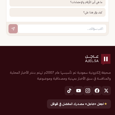
ما هي أبرز الأرقام والإحصاءات؟
كيف يؤثر هذا علي؟
صحيفة إلكترونية سعودية تم تأسيسها عام 2007م تهتم بنشر الأخبار المحلية
والمنافسة في سبق الأخبار بمهنية ومصداقية وموضوعية
★
اجعل «عاجل» مصدرك المفضل في قوقل